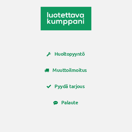
Huoltopyyntö
Muuttoilmoitus
Pyydä tarjous
Palaute