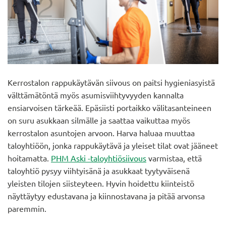
Kerrostalon rappukäytävän siivous on paitsi hygieniasyistä
välttämätöntä myös asumisviihtyvyyden kannalta
ensiarvoisen tärkeää. Epäsiisti portaikko välitasanteineen
on suru asukkaan silmälle ja saattaa vaikuttaa myös
kerrostalon asuntojen arvoon. Harva haluaa muuttaa
taloyhtiöön, jonka rappukäytävä ja yleiset tilat ovat jääneet
hoitamatta.
PHM Aski -taloyhtiösiivous
varmistaa, että
taloyhtiö pysyy viihtyisänä ja asukkaat tyytyväisenä
yleisten tilojen siisteyteen. Hyvin hoidettu kiinteistö
näyttäytyy edustavana ja kiinnostavana ja pitää arvonsa
paremmin.