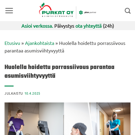
Skip
to
content
Asioi verkossa.
Päivystys
ota yhteyttä
(24h)
Etusivu
»
Ajankohtaista
»
Huolella hoidettu porrassiivous
parantaa asumisviihtyvyyttä
Huolella hoidettu porrassiivous parantaa
asumisviihtyvyyttä
JULKAISTU
10.4.2025