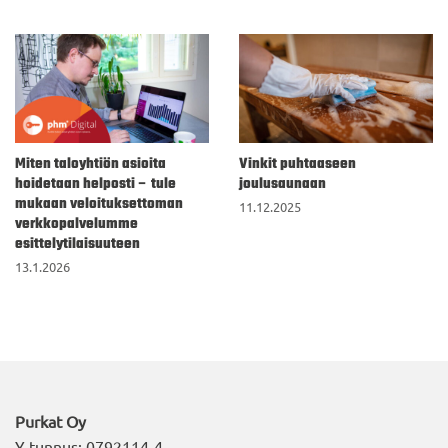
Miten taloyhtiön asioita
Vinkit puhtaaseen
hoidetaan helposti – tule
joulusaunaan
mukaan veloituksettoman
11.12.2025
verkkopalvelumme
esittelytilaisuuteen
13.1.2026
Purkat Oy
Y-tunnus: 0792114-4