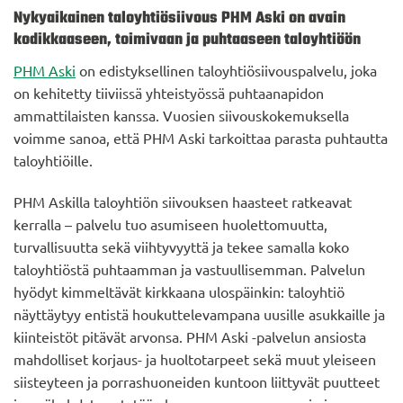
Nykyaikainen taloyhtiösiivous PHM Aski on avain
kodikkaaseen, toimivaan ja puhtaaseen taloyhtiöön
PHM Aski
on edistyksellinen taloyhtiösiivouspalvelu, joka
on kehitetty tiiviissä yhteistyössä puhtaanapidon
ammattilaisten kanssa. Vuosien siivouskokemuksella
voimme sanoa, että PHM Aski tarkoittaa parasta puhtautta
taloyhtiöille.
PHM Askilla taloyhtiön siivouksen haasteet ratkeavat
kerralla – palvelu tuo asumiseen huolettomuutta,
turvallisuutta sekä viihtyvyyttä ja tekee samalla koko
taloyhtiöstä puhtaamman ja vastuullisemman. Palvelun
hyödyt kimmeltävät kirkkaana ulospäinkin: taloyhtiö
näyttäytyy entistä houkuttelevampana uusille asukkaille ja
kiinteistöt pitävät arvonsa. PHM Aski -palvelun ansiosta
mahdolliset korjaus- ja huoltotarpeet sekä muut yleiseen
siisteyteen ja porrashuoneiden kuntoon liittyvät puutteet