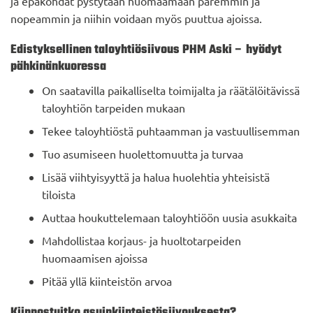
ja epäkohdat pystytään huomaamaan paremmin ja
nopeammin ja niihin voidaan myös puuttua ajoissa.
Edistyksellinen taloyhtiösiivous PHM Aski – hyödyt
pähkinänkuoressa
On saatavilla paikalliselta toimijalta ja räätälöitävissä
taloyhtiön tarpeiden mukaan
Tekee taloyhtiöstä puhtaamman ja vastuullisemman
Tuo asumiseen huolettomuutta ja turvaa
Lisää viihtyisyyttä ja halua huolehtia yhteisistä
tiloista
Auttaa houkuttelemaan taloyhtiöön uusia asukkaita
Mahdollistaa korjaus- ja huoltotarpeiden
huomaamisen ajoissa
Pitää yllä kiinteistön arvoa
Kiinnostuitko asuinkiinteistösiivouksesta?