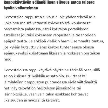
Rappukäytävän säännöllinen siivous antaa talosta
hyvän vaikutelman
Kerrostalon rappusten siivous ei ole yhdentekevä asia.
Jokainen meistä varmasti toivoo töistä, koulusta tai
harrasteista palatessa, ettei kotitalon portaikkoon
astellessa joutuisi kokemaan rappusten ja tasanteiden
epäpuhtautta. Ja ehkäpä vieläkin harmillisemmalta tuntuu,
jos kylään kutsuttu vieras kertoo tunteneensa olonsa
epämukavaksi kuljettuaan likaisen ja roskaisen portaikon
halki.
Kerrostaloissa rappukäytävä näyttelee tärkeää osaa, sillä
se on kulkureitti kaikkiin asuntoihin. Puutteet tai
laiminlyönnit rappusten puhtaudessa eivät välttämättä
heti näy taloyhtiön hallituksen jäsenistölle tai
isännöitsijälle, vaan vain talon asukkaat kohtaavat
likaisuuden ja myös siitä kärsivät.