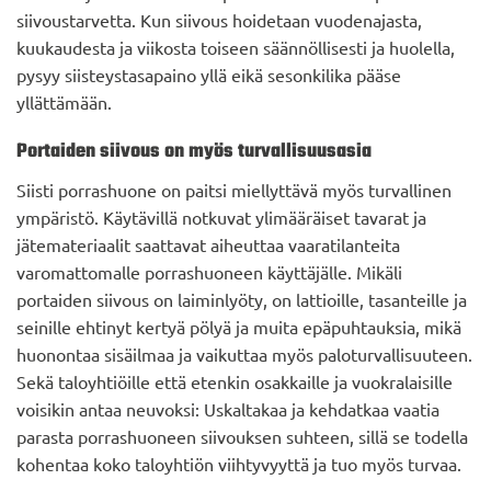
siivoustarvetta. Kun siivous hoidetaan vuodenajasta,
kuukaudesta ja viikosta toiseen säännöllisesti ja huolella,
pysyy siisteystasapaino yllä eikä sesonkilika pääse
yllättämään.
Portaiden siivous on myös turvallisuusasia
Siisti porrashuone on paitsi miellyttävä myös turvallinen
ympäristö. Käytävillä notkuvat ylimääräiset tavarat ja
jätemateriaalit saattavat aiheuttaa vaaratilanteita
varomattomalle porrashuoneen käyttäjälle. Mikäli
portaiden siivous on laiminlyöty, on lattioille, tasanteille ja
seinille ehtinyt kertyä pölyä ja muita epäpuhtauksia, mikä
huonontaa sisäilmaa ja vaikuttaa myös paloturvallisuuteen.
Sekä taloyhtiöille että etenkin osakkaille ja vuokralaisille
voisikin antaa neuvoksi: Uskaltakaa ja kehdatkaa vaatia
parasta porrashuoneen siivouksen suhteen, sillä se todella
kohentaa koko taloyhtiön viihtyvyyttä ja tuo myös turvaa.