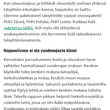
Kun siivoustaajuus ja tehtävät siivoustyöt sovitaan yhdessä
taloyhtiön edustajien kanssa, lopputulos on taattu.
Olemme paketoineet taloyhtiöille sopivat siivouspaketit:
PHM Täsmä, PHM Puhdas, PHM Loisto. Kurkkaa lisää
paketeista täältä.
Voit myös olla yhteydessä
asiakaspalveluumme niin kerromme lisää nykyaikaisesta
taloyhtiösiivouksesta.
Rappusiivous ei ole vuodenajasta kiinni
Kerrostalon porrashuoneen kunto ja siivouksen tarve
vaihtelee huomattavasti vuodenajan mukaan. Keväisin
käytäville tulee kenkien mukana katupölyä,
hiekoitushiekkaa ja mutaa, kesäisin muun muassa
siitepölyä ja hyönteisiä. Syksyisin portaikoista ja tasanteilta
saattaa löytyä lehtiä ja märkien kenkien mukana tullutta
likaa. Talvella rappuun pääsee helposti hiekoitussepeliä ja
sulanutta lunta, jossa on niin ikään epäpuhtauksia.
Vuodenajan ei kuitenkaan pitäisi liikaa sanella portaikon