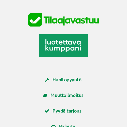
Huoltopyyntö
Muuttoilmoitus
Pyydä tarjous
Palaute