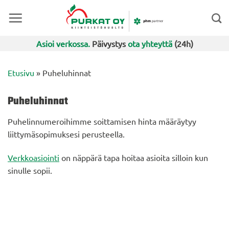
Skip
to
content
Asioi verkossa.
Päivystys
ota yhteyttä
(24h)
Etusivu
»
Puheluhinnat
Puheluhinnat
Puhelinnumeroihimme soittamisen hinta määräytyy
liittymäsopimuksesi perusteella.
Verkkoasiointi
on näppärä tapa hoitaa asioita silloin kun
sinulle sopii.