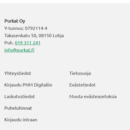
Purkat Oy
Y-tunnus: 0792114-4
Takasenkatu 50, 08150 Lohja
Puh.
019 311 241
info@purkat.fi
Yhteystiedot
Tietosuoja
Kirjaudu PHM Digitaliin
Evästetiedot
Laskutustiedot
Muuta evästeasetuksia
Puheluhinnat
Kirjaudu intraan